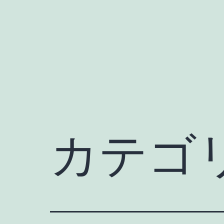
コ
ン
テ
ン
ツ
へ
ス
キ
カテゴ
ッ
プ